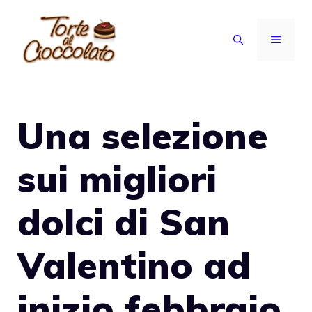
Vai
al
MENU
contenuto
Una selezione
sui migliori
dolci di San
Valentino ad
inizio febbraio