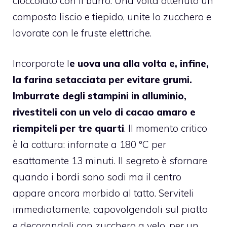
cioccolato con il burro. Una volta ottenuto un
composto liscio e tiepido, unite lo zucchero e
lavorate con le fruste elettriche.
Incorporate l
e uova una alla volta e, infine,
la farina setacciata per evitare grumi.
Imburrate degli stampini in alluminio,
rivestiteli con un velo di cacao amaro e
riempiteli per tre quarti
. Il momento critico
è la cottura: infornate a 180 °C per
esattamente 13 minuti. Il segreto è sfornare
quando i bordi sono sodi ma il centro
appare ancora morbido al tatto. Serviteli
immediatamente, capovolgendoli sul piatto
e decorandoli con zucchero a velo, per un