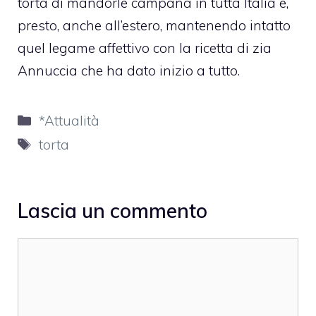
torta di mandorle campana in tutta Italia e,
presto, anche all’estero, mantenendo intatto
quel legame affettivo con la ricetta di zia
Annuccia che ha dato inizio a tutto.
Categorie
*Attualità
Tag
torta
Lascia un commento
Commento