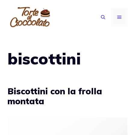
Vai
al
MENU
contenuto
biscottini
Biscottini con la frolla
montata