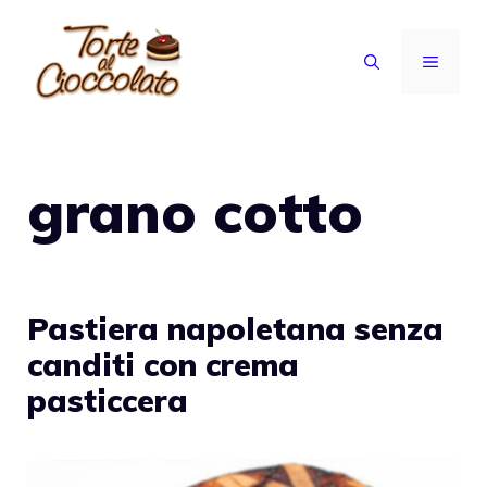
Vai
al
MENU
contenuto
grano cotto
Pastiera napoletana senza
canditi con crema
pasticcera