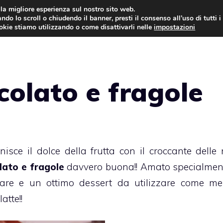
i la migliore esperienza sul nostro sito web.
ndo lo scroll o chiudendo il banner, presti il consenso all’uso di tutti i
ookie stiamo utilizzando o come disattivarli nelle
impostazioni
TORTE AL CIOCCOLATO
TORTE CLASSICHE
colato e fragole
nisce il dolce della
frutta
con il croccante delle 
lato
e fragole
davvero buona!! Amato specialmen
arare e un ottimo dessert da utilizzare come m
tte!!