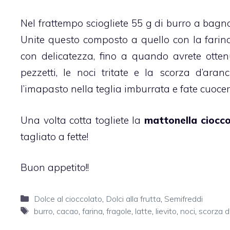
Nel frattempo sciogliete 55 g di burro a bagno
Unite questo composto a quello con la fari
con delicatezza, fino a quando avrete otte
pezzetti, le noci tritate e la scorza d’ara
l’imapasto nella teglia imburrata e fate cuocer
Una volta cotta togliete la
mattonella ciocco
tagliato a fette!
Buon appetito!!
Categorie
Dolce al cioccolato
,
Dolci alla frutta
,
Semifreddi
Tag
burro
,
cacao
,
farina
,
fragole
,
latte
,
lievito
,
noci
,
scorza d