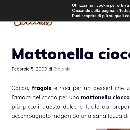
Vai
Utilizziamo i cookie per offrirt
Cliccando sulla pagina, effettua
al
Puoi scoprire di più su quali c
contenuto
Mattonella cioc
Febbraio 5, 2009
di
Brownie
Cacao,
fragole
e
noci
per un
dessert
che u
l’amaro del cacao per una
mattonella
ciocco
più piccoli questo dolce è facile da prep
accompagnato magari da una sana tazza di la