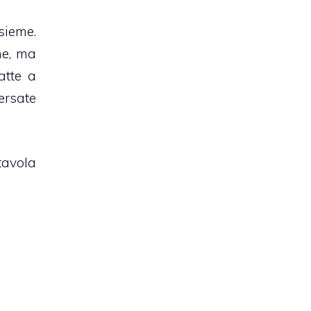
sieme.
ne, ma
atte a
ersate
tavola