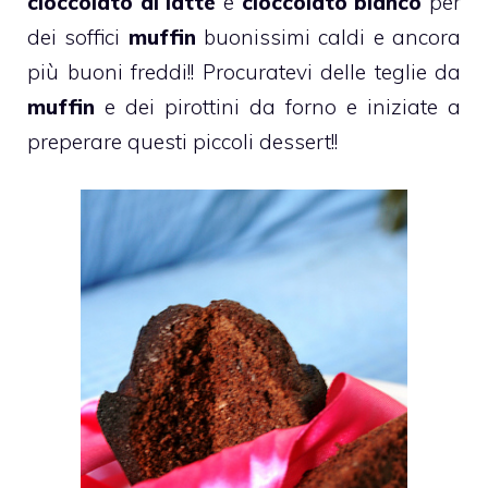
cioccolato al latte
e
cioccolato bianco
per
dei soffici
muffin
buonissimi caldi e ancora
più buoni freddi!! Procuratevi delle teglie da
muffin
e dei pirottini da forno e iniziate a
preperare questi piccoli
dessert
!!