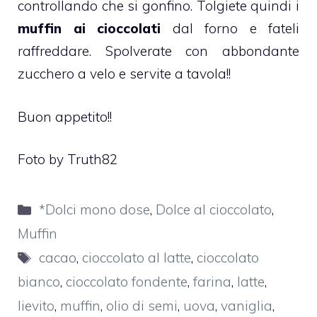
controllando che si gonfino. Tolgiete quindi i
muffin ai cioccolati
dal forno e fateli
raffreddare. Spolverate con abbondante
zucchero a velo e servite a tavola!!
Buon appetito!!
Foto by Truth82
Categorie
*Dolci mono dose
,
Dolce al cioccolato
,
Muffin
Tag
cacao
,
cioccolato al latte
,
cioccolato
bianco
,
cioccolato fondente
,
farina
,
latte
,
lievito
,
muffin
,
olio di semi
,
uova
,
vaniglia
,