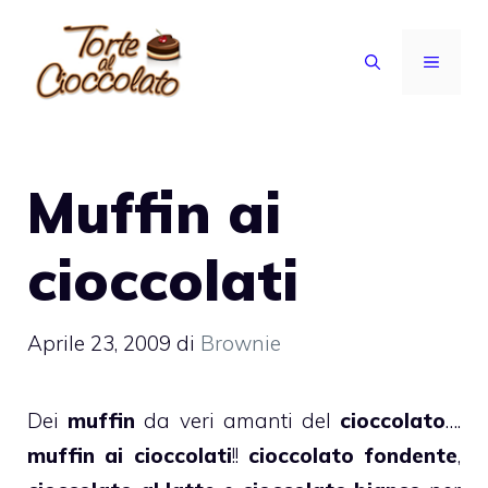
Vai
al
MENU
contenuto
Muffin ai
cioccolati
Aprile 23, 2009
di
Brownie
Dei
muffin
da veri amanti del
cioccolato
….
muffin ai cioccolati
!!
cioccolato fondente
,