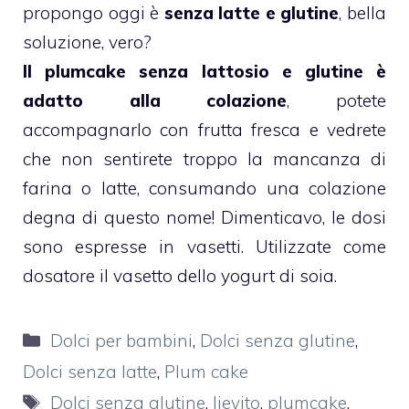
propongo oggi è
senza latte
e
glutine
, bella
soluzione, vero?
Il
plumcake
senza lattosio e
glutine
è
adatto alla colazione
, potete
accompagnarlo con frutta fresca e vedrete
che non sentirete troppo la mancanza di
farina o latte, consumando una
colazione
degna di questo nome! Dimenticavo, le dosi
sono espresse in vasetti. Utilizzate come
dosatore il vasetto dello
yogurt
di
soia
.
Categorie
Dolci per bambini
,
Dolci senza glutine
,
Dolci senza latte
,
Plum cake
Tag
Dolci senza glutine
,
lievito
,
plumcake
,