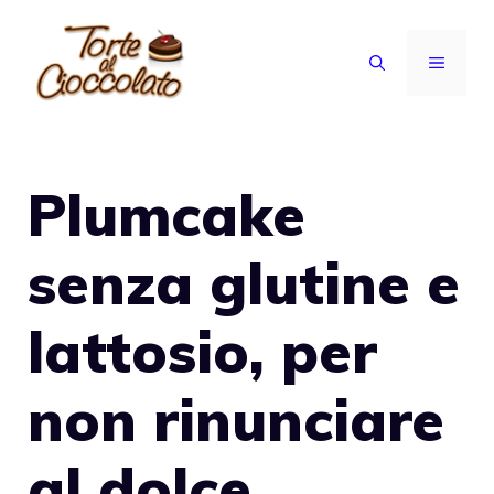
Vai
al
MENU
contenuto
Plumcake
senza glutine e
lattosio, per
non rinunciare
al dolce