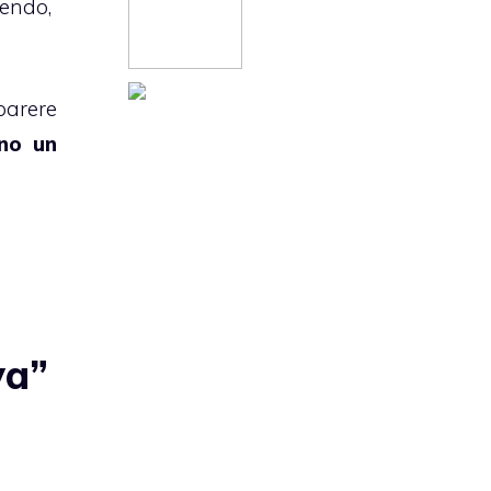
lendo,
parere
nno un
va”