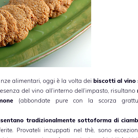
anze alimentari, oggi è la volta dei
biscotti
al vino
resenza del vino all’interno dell’impasto, risultano
limone
(abbondate pure con la scorza grattug
esentano tradizionalmente sottoforma di ciamb
ite. Provateli inzuppati nel thè, sono ecceziona