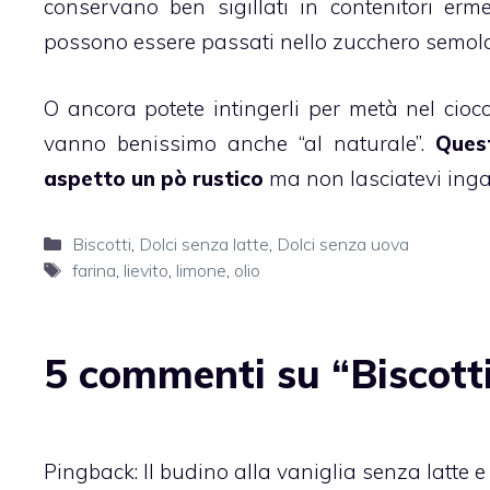
conservano ben sigillati in contenitori erme
possono essere passati nello zucchero semola
O ancora potete intingerli per metà nel
cioc
vanno benissimo anche “al naturale”.
Ques
aspetto un pò rustico
ma non lasciatevi ingan
Categorie
Biscotti
,
Dolci senza latte
,
Dolci senza uova
Tag
farina
,
lievito
,
limone
,
olio
5 commenti su “Biscotti
Pingback:
Il budino alla vaniglia senza latte e