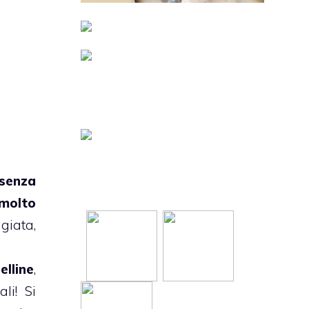
senza
molto
iata,
elline
,
li! Si