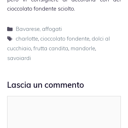
cioccolato fondente sciolto.
Categorie
Bavarese, affogati
Tag
charlotte
,
cioccolato fondente
,
dolci al
cucchiaio
,
frutta candita
,
mandorle
,
savoiardi
Lascia un commento
Commento