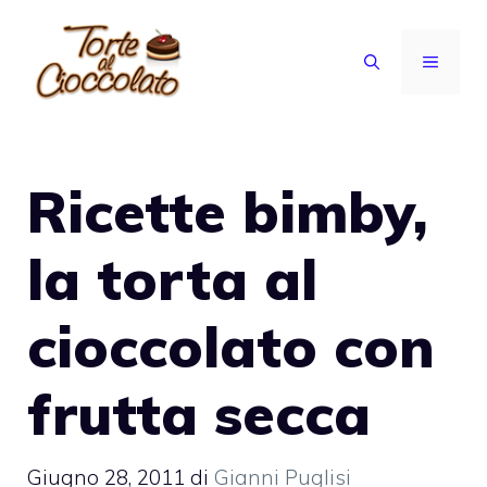
Vai
al
MENU
contenuto
Ricette bimby,
la torta al
cioccolato con
frutta secca
Giugno 28, 2011
di
Gianni Puglisi