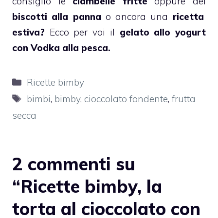
consiglio le
ciambelle fritte
oppure dei
biscotti alla panna
o ancora una
ricetta
estiva?
Ecco per voi il
gelato allo yogurt
con Vodka alla pesca.
Categorie
Ricette bimby
Tag
bimbi
,
bimby
,
cioccolato fondente
,
frutta
secca
2 commenti su
“Ricette bimby, la
torta al cioccolato con