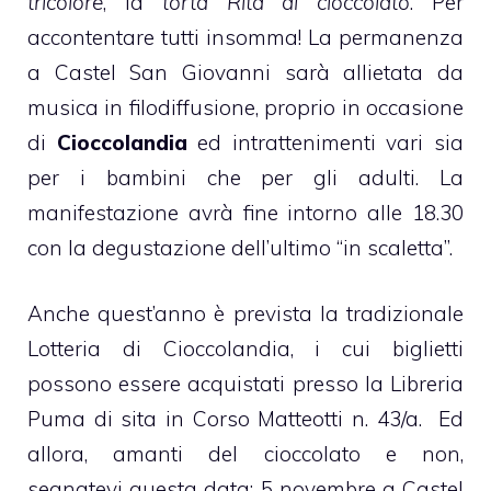
tricolore
, la
torta Rita al
cioccolato
. Per
accontentare tutti insomma! La permanenza
a Castel San Giovanni sarà allietata da
musica in filodiffusione, proprio in occasione
di
Cioccolandia
ed intrattenimenti vari sia
per i bambini che per gli adulti. La
manifestazione avrà fine intorno alle 18.30
con la degustazione dell’ultimo “in scaletta”.
Anche quest’anno è prevista la tradizionale
Lotteria di Cioccolandia, i cui biglietti
possono essere acquistati presso la Libreria
Puma di sita in Corso Matteotti n. 43/a. Ed
allora, amanti del
cioccolato
e non,
segnatevi questa data: 5 novembre a Castel