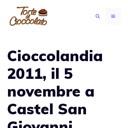
Vai
al
MENU
contenuto
Cioccolandia
2011, il 5
novembre a
Castel San
Giovanni