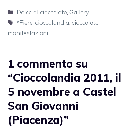
Categorie
Dolce al cioccolato
,
Gallery
Tag
*Fiere
,
cioccolandia
,
cioccolato
,
manifestazioni
1 commento su
“Cioccolandia 2011, il
5 novembre a Castel
San Giovanni
(Piacenza)”