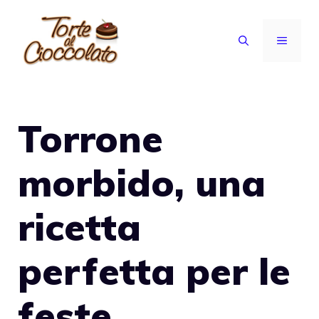
Vai
al
MENU
contenuto
Torrone
morbido, una
ricetta
perfetta per le
feste