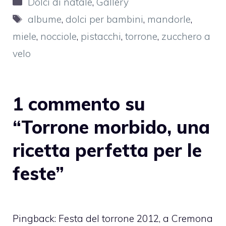
Dolci di natale
,
Gallery
Tag
albume
,
dolci per bambini
,
mandorle
,
miele
,
nocciole
,
pistacchi
,
torrone
,
zucchero a
velo
1 commento su
“Torrone morbido, una
ricetta perfetta per le
feste”
Pingback:
Festa del torrone 2012, a Cremona