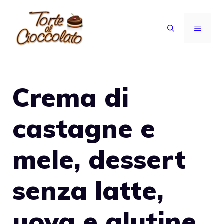
Vai
al
MENU
contenuto
Crema di
castagne e
mele, dessert
senza latte,
uova e glutine