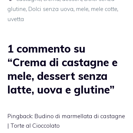
glutine
,
Dolci senza uova
,
mele
,
mele cotte
,
uvetta
1 commento su
“Crema di castagne e
mele, dessert senza
latte, uova e glutine”
Pingback:
Budino di marmellata di castagne
| Torte al Cioccolato