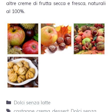
altre
creme di frutta
secca e fresca, naturali
al 100%.
Categorie
Dolci senza latte
Tag
castagne
,
crema
,
dessert
,
Dolci senza