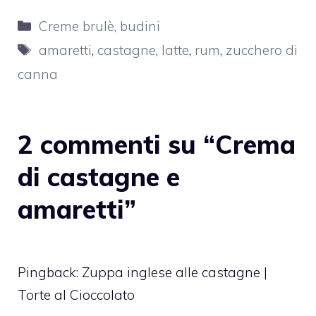
Categorie
Creme brulè, budini
Tag
amaretti
,
castagne
,
latte
,
rum
,
zucchero di
canna
2 commenti su “Crema
di castagne e
amaretti”
Pingback:
Zuppa inglese alle castagne |
Torte al Cioccolato