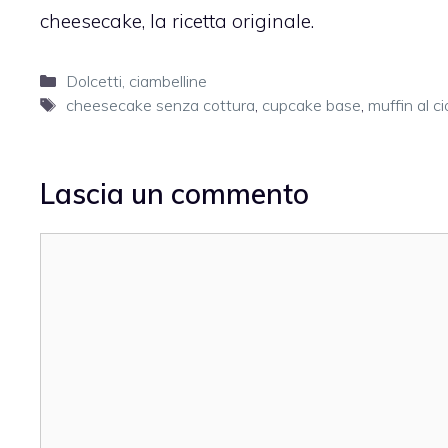
cheesecake,
la ricetta originale.
Categorie
Dolcetti, ciambelline
Tag
cheesecake senza cottura
,
cupcake base
,
muffin al c
Lascia un commento
Commento