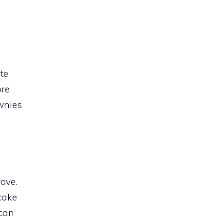
nte
ore
wnies
rove.
cake
can