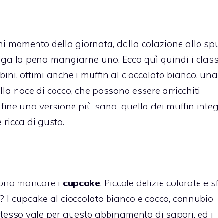
 ogni momento della giornata, dalla colazione allo sp
lga la pena mangiarne uno. Ecco quì quindi i class
bini, ottimi anche i
muffin al cioccolato bianco
, una
lla noce di cocco,
che possono essere arricchiti
Infine una versione più sana, quella dei
muffin integ
 ricca di gusto.
ono mancare i
cupcake
. Piccole delizie colorate e s
? I
cupcake al cioccolato bianco e cocco
, connubio
stesso vale per questo abbinamento di sapori, ed i