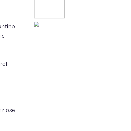
untino
ici
rali
fiziose