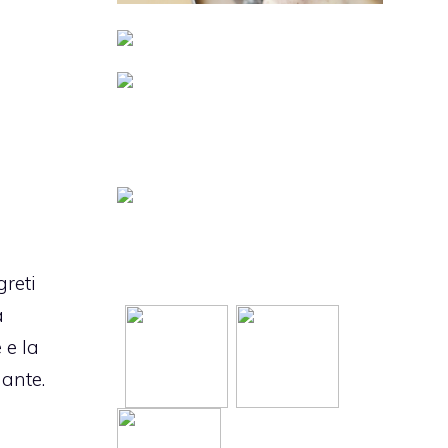
greti
a
 e la
ante.