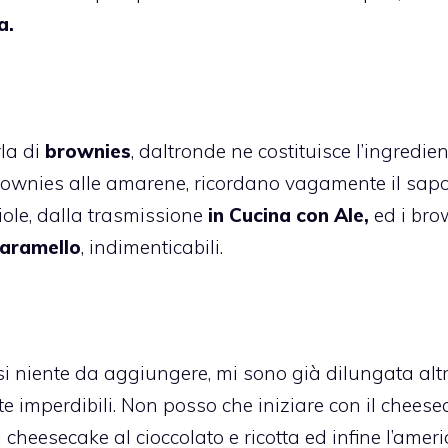
a.
la di
brownies
, daltronde ne costituisce l’ingredie
rownies alle amarene
, ricordano vagamente il sap
iole
, dalla trasmissione
in Cucina con Ale,
ed i
bro
aramello
, indimenticabili.
ssi niente da aggiungere, mi sono già dilungata alt
te imperdibili. Non posso che iniziare con il
cheese
l
cheesecake al cioccolato e ricotta
ed infine l’
ameri