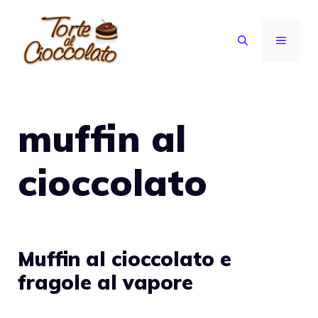
Vai
al
MENU
contenuto
muffin al
cioccolato
Muffin al cioccolato e
fragole al vapore