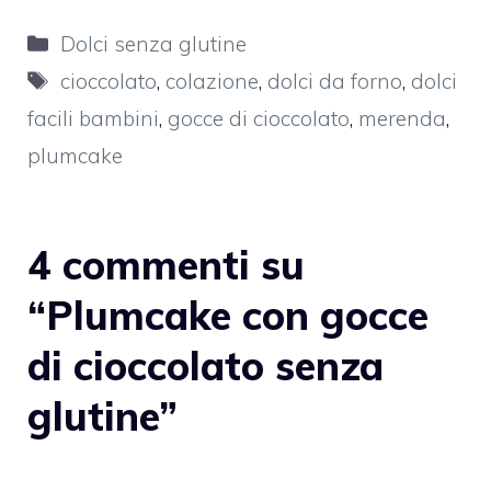
Categorie
Dolci senza glutine
Tag
cioccolato
,
colazione
,
dolci da forno
,
dolci
facili bambini
,
gocce di cioccolato
,
merenda
,
plumcake
4 commenti su
“Plumcake con gocce
di cioccolato senza
glutine”