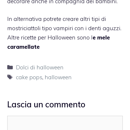
decorare anche in compagnia dei bambini.
In alternativa potrete creare altri tipi di
mostriciattoli tipo vampiri con i denti aguzzi.
Altre ricette per Halloween sono l
e mele
caramellate
Categorie
Dolci di halloween
Tag
cake pops
,
halloween
Lascia un commento
Commento