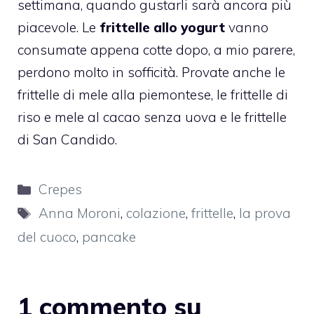
settimana, quando gustarli sarà ancora più
piacevole. Le
frittelle allo yogurt
vanno
consumate appena cotte dopo, a mio parere,
perdono molto in sofficità. Provate anche
le
frittelle di mele alla piemontese
, le
frittelle di
riso e mele al cacao
senza uova e
le frittelle
di San Candido.
Categorie
Crepes
Tag
Anna Moroni
,
colazione
,
frittelle
,
la prova
del cuoco
,
pancake
1 commento su