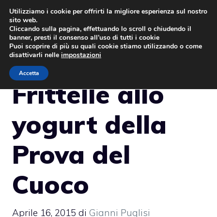
Vai
Utilizziamo i cookie per offrirti la migliore esperienza sul nostro
sito web.
al
MENU
Cliccando sulla pagina, effettuando lo scroll o chiudendo il
contenuto
banner, presti il consenso all’uso di tutti i cookie
Puoi scoprire di più su quali cookie stiamo utilizzando o come
disattivarli nelle
impostazioni
Accetta
Frittelle allo
yogurt della
Prova del
Cuoco
Aprile 16, 2015
di
Gianni Puglisi