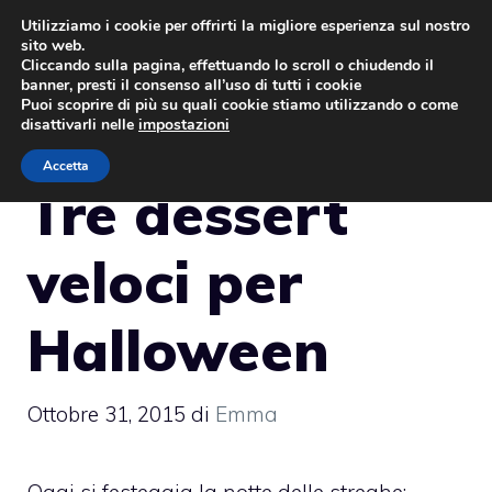
Vai
Utilizziamo i cookie per offrirti la migliore esperienza sul nostro
sito web.
al
MENU
Cliccando sulla pagina, effettuando lo scroll o chiudendo il
contenuto
banner, presti il consenso all’uso di tutti i cookie
Puoi scoprire di più su quali cookie stiamo utilizzando o come
disattivarli nelle
impostazioni
Accetta
Tre dessert
veloci per
Halloween
Ottobre 31, 2015
di
Emma
Oggi si festeggia la notte delle streghe: