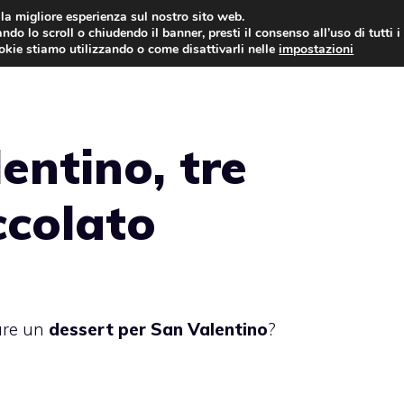
i la migliore esperienza sul nostro sito web.
ndo lo scroll o chiudendo il banner, presti il consenso all’uso di tutti i
ookie stiamo utilizzando o come disattivarli nelle
impostazioni
TORTE AL CIOCCOLATO
TORTE CLASSICHE
entino, tre
ccolato
are un
dessert per San Valentino
?