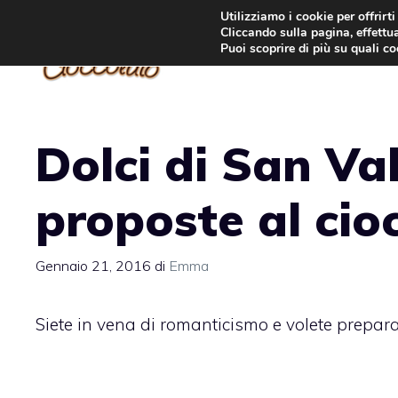
Vai
Utilizziamo i cookie per offrirt
Cliccando sulla pagina, effettua
al
Puoi scoprire di più su quali c
contenuto
Dolci di San Val
proposte al cio
Gennaio 21, 2016
di
Emma
Siete in vena di romanticismo e volete prepar