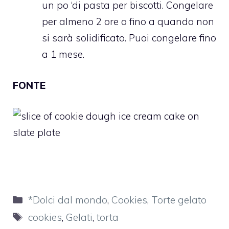
un po ‘di pasta per biscotti. Congelare
per almeno 2 ore o fino a quando non
si sarà solidificato. Puoi congelare fino
a 1 mese.
FONTE
Categorie
*Dolci dal mondo
,
Cookies
,
Torte gelato
Tag
cookies
,
Gelati
,
torta