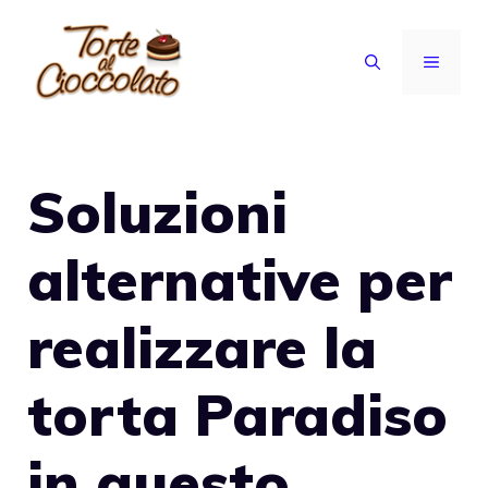
Vai
al
MENU
contenuto
Soluzioni
alternative per
realizzare la
torta Paradiso
in questo