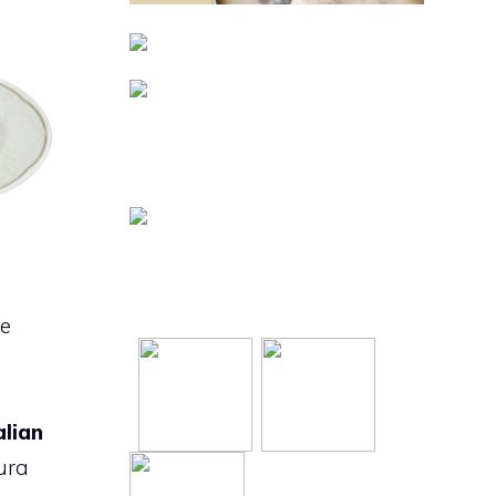
te
à
alian
pura