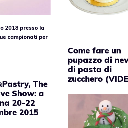
io 2018 presso la
due campionati per
Come fare un
pupazzo di ne
di pasta di
zucchero (VID
Pastry, The
ive Show: a
na 20-22
bre 2015