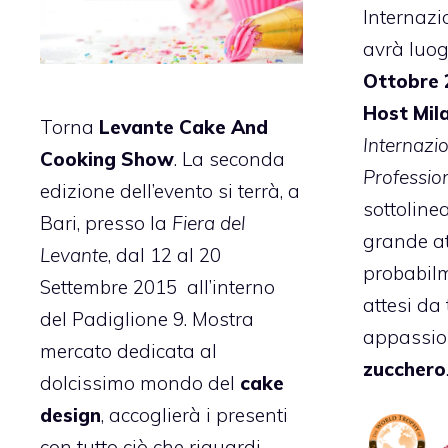
Internazi
avrà luog
Ottobre 
Host Mil
Torna
Levante Cake And
Internazio
Cooking Show
. La seconda
Professio
edizione dell’evento si terrà, a
sottoline
Bari, presso la
Fiera del
grande at
Levante
, dal 12 al 20
probabilm
Settembre 2015 all’interno
attesi da t
del Padiglione 9. Mostra
appassion
mercato dedicata al
zucchero
dolcissimo mondo del
cake
design
, accoglierà i presenti
con tutto ciò che riguardi