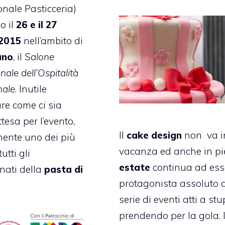
onale Pasticceria)
o il
26 e il 27
2015
nell’ambito di
ano
, il
Salone
nale dell’Ospitalità
nale
. Inutile
are come ci sia
tesa per l’evento,
Il
cake design
non va i
ente uno dei più
vacanza ed anche in p
utti gli
estate
continua ad esse
ati della
pasta di
protagonista assoluto 
.
serie di eventi atti a stu
prendendo per la gola. 