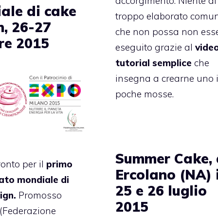
accorgimento. Niente di
ale di cake
troppo elaborato comu
n, 26-27
che non possa non ess
re 2015
eseguito grazie al
vide
tutorial semplice
che
insegna a crearne uno 
poche mosse.
Summer Cake,
ronto per il
primo
Ercolano (NA) i
to mondiale di
25 e 26 luglio
ign.
Promosso
2015
(Federazione