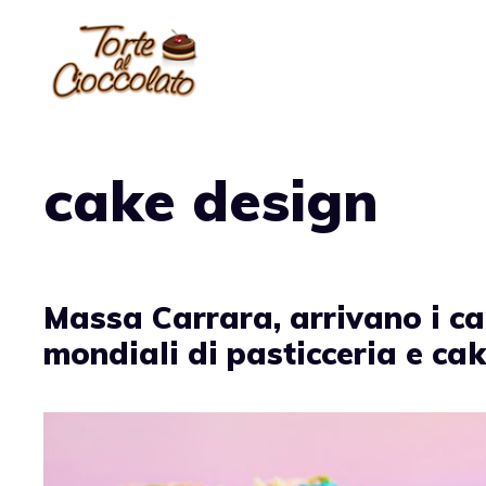
Vai
al
contenuto
cake design
Massa Carrara, arrivano i c
mondiali di pasticceria e ca