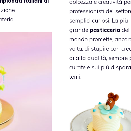
pionati Italiani di
dolcezza e creatività pe
azione
professionisti del settor
teria.
semplici curiosi. La più
grande
pasticceria
del
mondo promette, ancor
volta, di stupire con cre
di alta qualità, sempre 
curate e sui più dispara
temi.