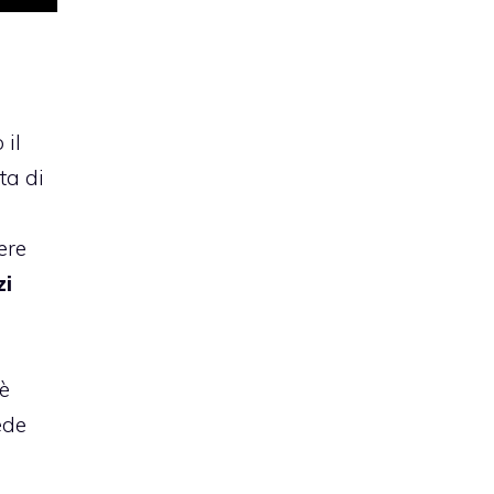
 il
ta di
ere
zi
è
ede