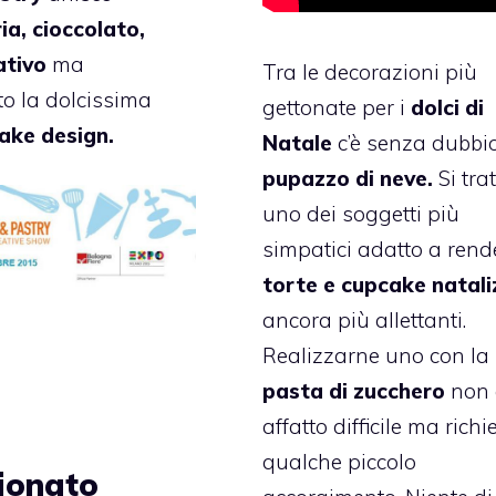
ia, cioccolato,
ativo
ma
Tra le decorazioni più
to la dolcissima
gettonate per i
dolci di
ake design.
Natale
c’è senza dubbio
pupazzo di neve.
Si trat
uno dei soggetti più
simpatici adatto a rend
torte e cupcake natali
ancora più allettanti.
Realizzarne uno con la
pasta di zucchero
non 
affatto difficile ma richi
qualche piccolo
ionato