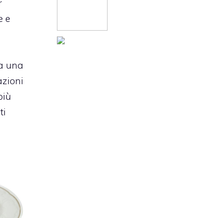
r
e e
a una
azioni
più
ti