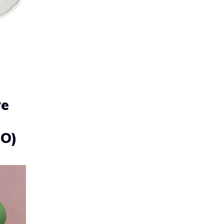
ve
EO)