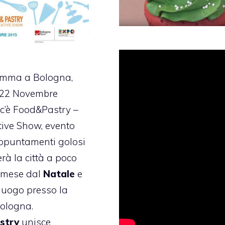
amma a Bologna,
l 22 Novembre
 c’è Food&Pastry –
ive Show, evento
appuntamenti golosi
erà la città a poco
n mese dal
Natale
e
luogo presso la
Bologna.
stry
unisce