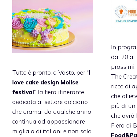
In progr
dal 20 a
prossimi,
Tutto è pronto, a Vasto, per “
I
The Creat
love cake design Molise
ricco di 
festival
”, la fiera itinerante
che alliet
dedicata al settore dolciario
più di u
che oramai da qualche anno
che avrà 
continua ad appassionare
Fiera di 
migliaia di italiani e non solo.
Food&Pa