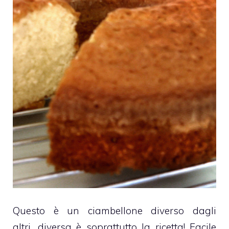
Questo è un
ciambellone
diverso dagli
altri….diversa è soprattutto la ricetta! Facile