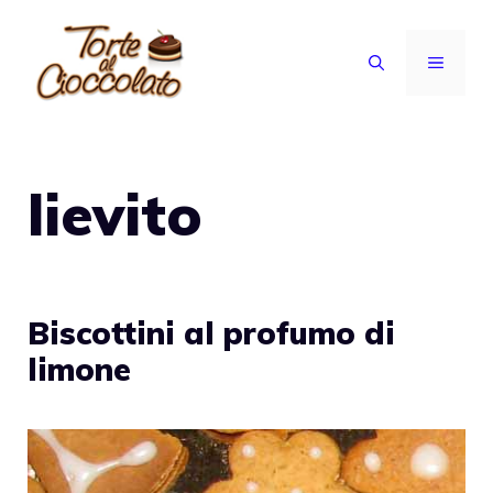
Vai
al
MENU
contenuto
lievito
Biscottini al profumo di
limone