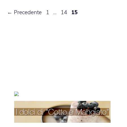
Pagina
Pagina
Pagina
←
Precedente
1
…
14
15