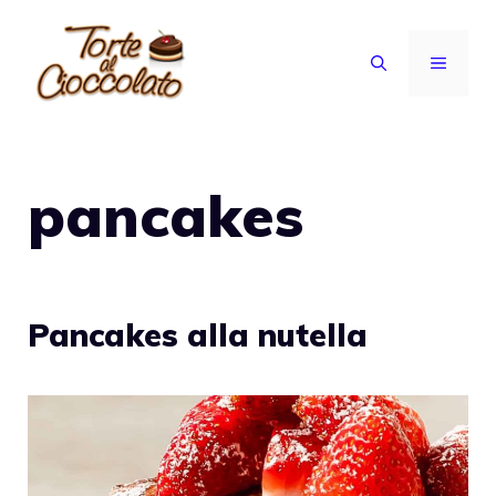
Vai
al
MENU
contenuto
pancakes
Pancakes alla nutella