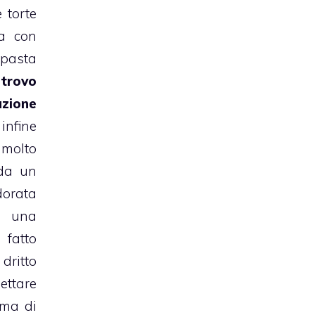
 torte
ta con
asta
é
trovo
zione
infine
molto
rda un
rata
e una
fatto
 dritto
ettare
ima di