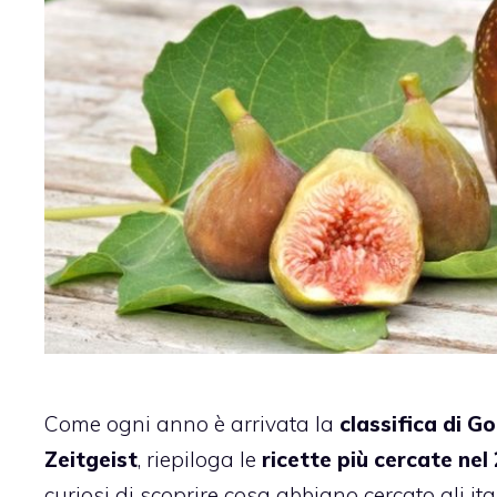
Come ogni anno è arrivata la
classifica di G
Zeitgeist
, riepiloga le
ricette più cercate nel
curiosi di scoprire cosa abbiano cercato gli it