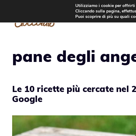
Vai
Utilizziamo i cookie per offrirt
Cliccando sulla pagina, effettua
al
Puoi scoprire di più su quali c
contenuto
pane degli ange
Le 10 ricette più cercate nel 
Google