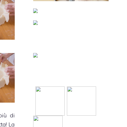
iù di
tta
! La