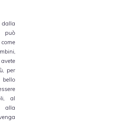
dalla
e può
 come
bini
,
 avete
ù, per
, bello
ssere
li, al
 alla
venga