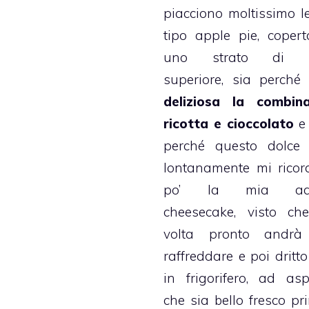
piacciono moltissimo le
tipo
apple pie
, coper
uno strato di p
superiore, sia perch
deliziosa la combina
ricotta e cioccolato
e 
perché questo dolce 
lontanamente mi rico
po’ la mia ado
cheesecake
, visto ch
volta pronto andrà 
raffreddare e poi dritto
in frigorifero, ad asp
che sia bello fresco pr