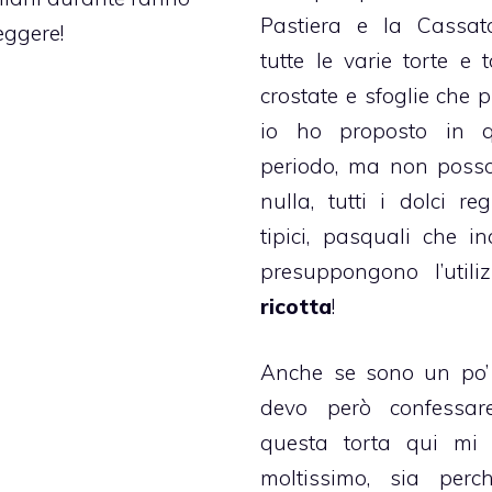
Pastiera
e la
Cassat
eggere!
tutte le varie
torte
e to
crostate e sfoglie che p
io ho proposto in q
periodo, ma non posso
nulla, tutti i
dolci reg
tipici,
pasquali
che inc
presuppongono l’utili
ricotta
!
Anche se sono un po’
devo però confessar
questa torta qui mi 
moltissimo, sia perc