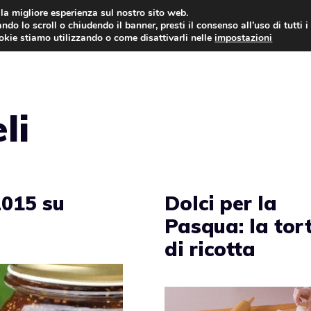
i la migliore esperienza sul nostro sito web.
ndo lo scroll o chiudendo il banner, presti il consenso all’uso di tutti i
ookie stiamo utilizzando o come disattivarli nelle
impostazioni
TORTE AL CIOCCOLATO
TORTE CLASSICHE
li
2015 su
Dolci per la
Pasqua: la tor
di ricotta