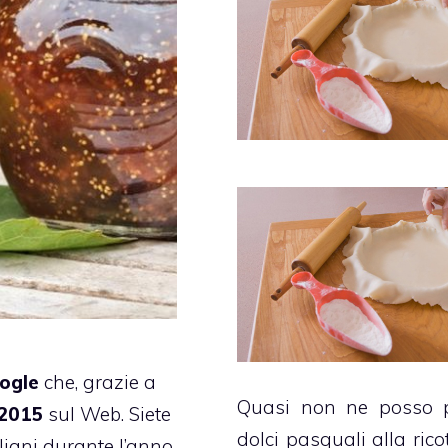
oogle
che, grazie a
Quasi non ne posso p
 2015
sul Web. Siete
dolci pasquali alla rico
aliani durante l’anno