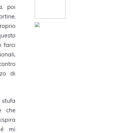
a
, poi
rtine,
roprio
uesto
 farci
ionali
,
ontro
zzo di
 stufa
e che
ispira
hé mi