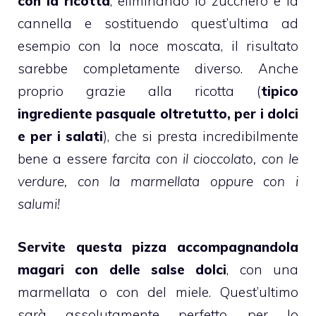
con la ricotta
, eliminando lo zucchero e la
cannella
e sostituendo quest’ultima ad
esempio con la noce moscata, il risultato
sarebbe completamente diverso. Anche
proprio grazie alla
ricotta
(
tipico
ingrediente pasquale oltretutto, per i dolci
e per i salati
), che si presta incredibilmente
bene a essere
farcita con il cioccolato, con le
verdure, con la marmellata oppure con i
salumi!
Servite questa pizza accompagnandola
magari con delle salse dolci
, con una
marmellata
o con del
miele
. Quest’ultimo
sarà assolutamente perfetto, per lo