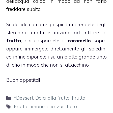
dell’acqua calda in modo da non farlo
freddare subito.
Se decidete di fare gli spiedini prendete degli
stecchini lunghi e iniziate ad infilare la
frutta
, poi cospargete il
caramello
sopra
oppure immergete direttamente gli spiedini
ed infine diponeteli su un piatto grande unto
di olio in modo che non si attacchino.
Buon appetito!!
Categorie
*Dessert
,
Dolci alla frutta
,
Frutta
Tag
Frutta
,
limone
,
olio
,
zucchero