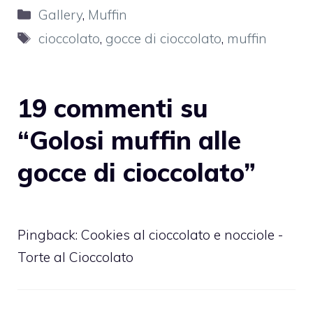
Categorie
Gallery
,
Muffin
Tag
cioccolato
,
gocce di cioccolato
,
muffin
19 commenti su
“Golosi muffin alle
gocce di cioccolato”
Pingback:
Cookies al cioccolato e nocciole -
Torte al Cioccolato