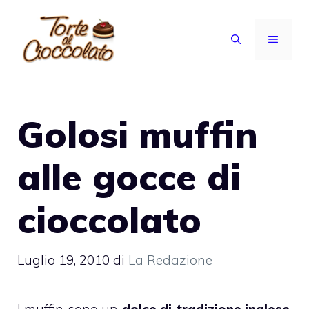
Vai
al
MENU
contenuto
Golosi muffin
alle gocce di
cioccolato
Luglio 19, 2010
di
La Redazione
I muffin sono un
dolce di tradizione inglese
,