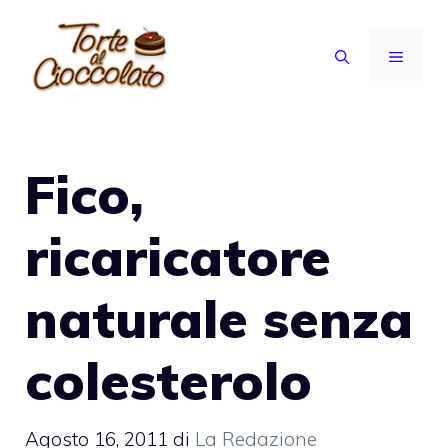
Vai
al
MENU
contenuto
Fico,
ricaricatore
naturale senza
colesterolo
Agosto 16, 2011
di
La Redazione