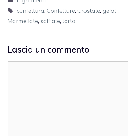
Ingredienti
Tag
confettura
,
Confetture
,
Crostate
,
gelati
,
Marmellate
,
soffiate
,
torta
Lascia un commento
Commento