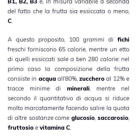
B1, B2, B3
e, in misura variabile a seconda
del fatto che la frutta sia essiccata o meno,
C
.
A questo proposito, 100 grammi di
fichi
freschi forniscono 65 calorie, mentre un etto
di quelli essiccati sale a ben 280 calorie: nel
primo caso la composizione della frutta
consiste in
acqua
all’80%,
zucchero
al 12% e
tracce minime di
minerali
, mentre nel
secondo il quantitativo di acqua si riduce
molto marcatamente facendo salire la quota
di altre sostanze come
glucosio
,
saccarosio
,
fruttosio
e
vitamina C
.