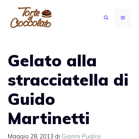
Vai
al
MENU
contenuto
Gelato alla
stracciatella di
Guido
Martinetti
Maggio 28, 2013
di
Gianni Puglisi