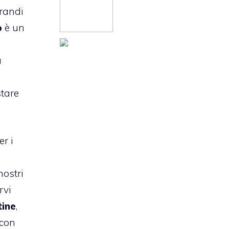
grandi
o
è un
a
stare
er i
nostri
rvi
tine
,
 con