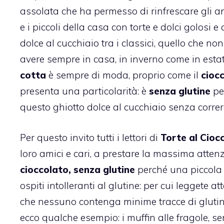
assolata che ha permesso di rinfrescare gli ani
e i piccoli della casa con torte e dolci golosi e
dolce al cucchiaio tra i classici, quello che no
avere sempre in casa, in inverno come in esta
cotta
è sempre di moda, proprio come il
cioc
presenta una particolarità: è
senza glutine
per
questo ghiotto dolce al cucchiaio senza correr
Per questo invito tutti i lettori di
Torte al Cioc
loro amici e cari, a prestare la massima atten
cioccolato, senza glutine
perché una piccola 
ospiti intolleranti al glutine: per cui leggete a
che nessuno contenga minime tracce di glutine!
ecco qualche esempio: i
muffin alle fragole, s