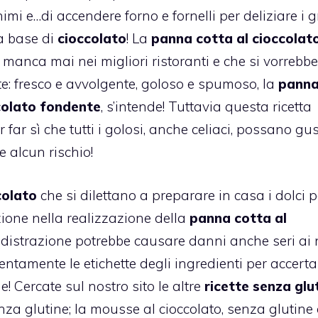
mi e…di accendere forno e fornelli per deliziare i 
 a base di
cioccolato
! La
panna cotta al cioccolat
n manca mai nei migliori ristoranti e che si vorrebbe
te: fresco e avvolgente, goloso e spumoso, la
pann
colato fondente
, s’intende! Tuttavia questa ricetta
 far sì che tutti i golosi, anche celiaci, possano gu
e alcun rischio!
colato
che si dilettano a preparare in casa i dolci p
zione nella realizzazione della
panna cotta al
distrazione potrebbe causare danni anche seri ai 
ttentamente le etichette degli ingredienti per accerta
 Cercate sul nostro sito le altre
ricette senza glu
enza glutine
; la
mousse al cioccolato, senza glutine