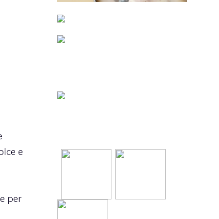
e
olce e
e per