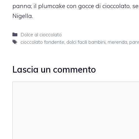
panna
; il
plumcake con gocce di cioccolato, se
Nigella
.
Categorie
Dolce al cioccolato
Tag
cioccolato fondente
,
dolci facili bambini
,
merenda
,
pan
Lascia un commento
Commento