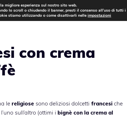
i la migliore esperienza sul nostro sito web.
ndo lo scroll o chiudendo il banner, presti il consenso all’uso di tutti i
ookie stiamo utilizzando o come disattivarli nelle
impostazioni
TORTE AL CIOCCOLATO
TORTE CLASSICHE
esi con crema
ffè
ma le
religiose
sono deliziosi dolcetti
francesi
che
no sull’altro (ottimi i
bignè con la crema al