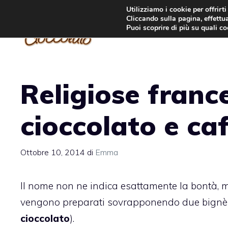
Vai
Utilizziamo i cookie per offrirt
Cliccando sulla pagina, effettua
al
Puoi scoprire di più su quali c
contenuto
Religiose franc
cioccolato e ca
Ottobre 10, 2014
di
Emma
Il nome non ne indica esattamente la bontà, 
vengono preparati sovrapponendo due bignè l’u
cioccolato
).