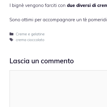
I bignè vengono farciti con
due diversi di crem
Sono ottimi per accompagnare un tè pomerid
Categorie
Creme e gelatine
Tag
crema cioccolato
Lascia un commento
Commento