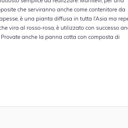
iuttosto semplice da realizzare. Munitevi, per una
posite che serviranno anche come contenitore da
sapesse, è una pianta diffusa in tutta l’Asia ma repe
he vira al rosso-rosa, è utilizzato con successo a
Provate anche la
panna cotta con composta di
a