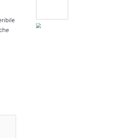
ribile
nche