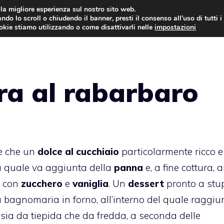
i la migliore esperienza sul nostro sito web.
ndo lo scroll o chiudendo il banner, presti il consenso all’uso di tutti i
ookie stiamo utilizzando o come disattivarli nelle
impostazioni
TORTE AL CIOCCOLATO
TORTE CLASSICHE
ra al rabarbaro
è che un
dolce al cucchiaio
particolarmente ricco e
a quale va aggiunta della
panna
e, a fine cottura, 
o con
zucchero
e
vaniglia
. Un
dessert
pronto a stup
 a bagnomaria in forno, all’interno del quale raggi
 sia da tiepida che da fredda, a seconda delle