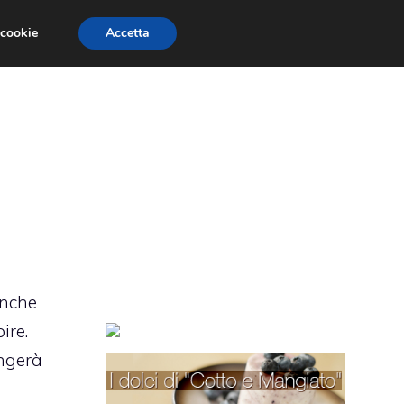
 cookie
Accetta
TORTE PER BAMBINI
TORTE DECORATE
anche
ire.
ungerà