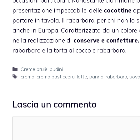
occasioni particolari. Nonostante ciò rimane p
presentazione impeccabile, delle
cocottine
ap
portare in tavola. Il rabarbaro, per chi non lo 
anche in Europa. Caratterizzata da un colore c
nella realizzazione di
conserve e confetture.
rabarbaro
e la
torta al cocco e rabarbaro
.
Categorie
Creme brulè, budini
Tag
crema
,
crema pasticcera
,
latte
,
panna
,
rabarbaro
,
uov
Lascia un commento
Commento