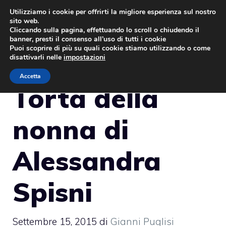
Vai
Utilizziamo i cookie per offrirti la migliore esperienza sul nostro
sito web.
al
MENU
Cliccando sulla pagina, effettuando lo scroll o chiudendo il
contenuto
banner, presti il consenso all’uso di tutti i cookie
Puoi scoprire di più su quali cookie stiamo utilizzando o come
disattivarli nelle
impostazioni
Accetta
Torta della
nonna di
Alessandra
Spisni
Settembre 15, 2015
di
Gianni Puglisi