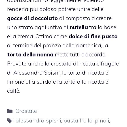
abbrustoliranno leggermente. Volendo
renderla più golosa potrete unire delle
gocce di cioccolato
al composto o creare
uno strato aggiuntivo di
nutella
tra la base
e la crema. Ottima come
dolce di fine pasto
al termine del pranzo della domenica, la
torta della nonna
mette tutti d’accordo.
Provate anche la
crostata di ricotta e fragole
di Alessandra Spisni
, la
torta di ricotta e
limone alla sarda
e la
torta alla ricotta e
caffè
.
Categorie
Crostate
Tag
alessandra spisni
,
pasta frolla
,
pinoli
,