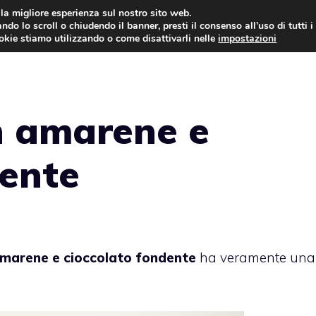
i la migliore esperienza sul nostro sito web.
ndo lo scroll o chiudendo il banner, presti il consenso all’uso di tutti i
ookie stiamo utilizzando o come disattivarli nelle
impostazioni
TORTE AL CIOCCOLATO
TORTE CLASSICHE
n amarene e
dente
marene e cioccolato fondente
ha veramente una