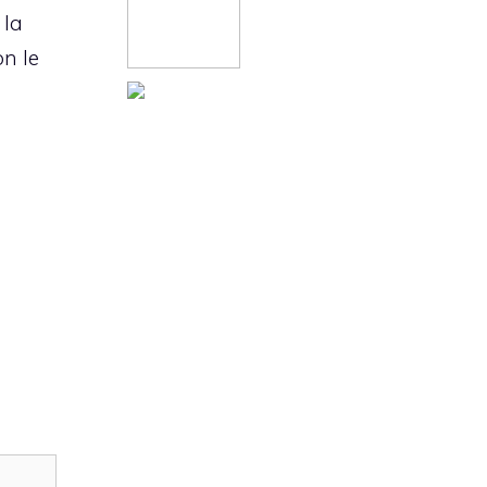
 la
n le