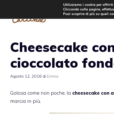
Vai
Utilizziamo i cookie per offrirt
Cliccando sulla pagina, effettua
al
Puoi scoprire di più su quali c
contenuto
Cheesecake co
cioccolato fon
Agosto 12, 2016
di
Emma
Golosa come non poche, la
cheesecake con a
marcia in più.