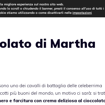
i la migliore esperienza sul nostro sito web.
ndo lo scroll o chiudendo il banner, presti il consenso all’uso di tutti i
ookie stiamo utilizzando o come disattivarli nelle
impostazioni
TORTE AL CIOCCOLATO
TORTE CLASSICHE
colato di Martha
sono uno dei cavalli di battaglia delle celeberrima
iscotti più buoni del mondo, un motivo ci sarà: si trat
hero e farcitura con crema deliziosa al cioccolat