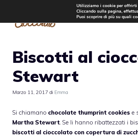
Vai
Utilizziamo i cookie per offrirt
Cliccando sulla pagina, effettua
al
Puoi scoprire di più su quali c
contenuto
Biscotti al cioc
Stewart
Marzo 11, 2017
di
Emma
Si chiamano
chocolate thumprint cookies
e 
Martha Stewart
. Se li hanno ribattezzati i b
biscotti al cioccolato con copertura di zucc