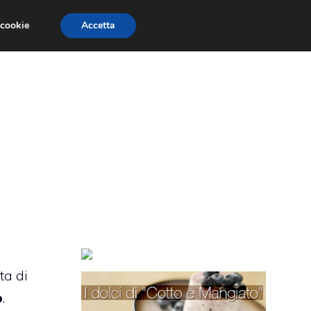
 cookie
Accetta
TORTE PER BAMBINI
TORTE DECORATE
ta di
o
.