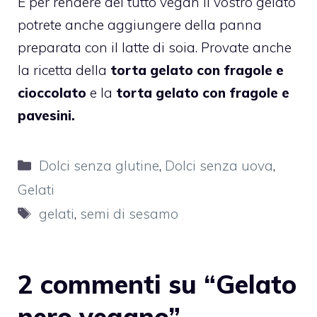
E per rendere del tutto vegan il vostro gelato
potrete anche aggiungere della panna
preparata con il latte di soia. Provate anche
la ricetta della
torta gelato con fragole e
cioccolato
e la
torta gelato con fragole e
pavesini.
Categorie
Dolci senza glutine
,
Dolci senza uova
,
Gelati
Tag
gelati
,
semi di sesamo
2 commenti su “Gelato
nero vegano”