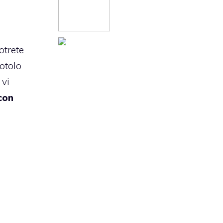
otrete
rotolo
 vi
con