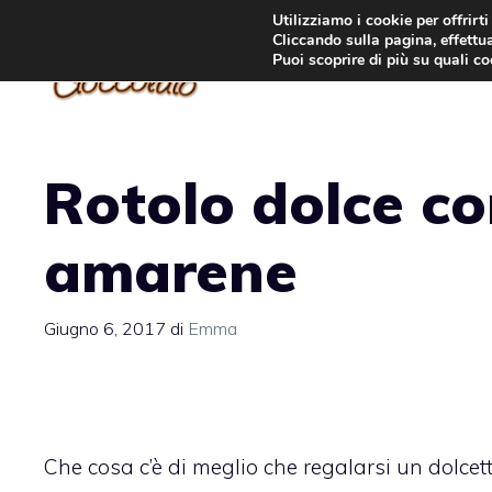
Vai
Utilizziamo i cookie per offrirt
Cliccando sulla pagina, effettua
al
Puoi scoprire di più su quali c
contenuto
Rotolo dolce co
amarene
Giugno 6, 2017
di
Emma
Che cosa c’è di meglio che regalarsi un dolcett