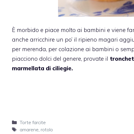
È morbido e piace molto ai bambini e viene fa
anche arricchire un po’ il ripieno magari aggiu
per merenda, per colazione ai bambini o sempl
piacciono dolci del genere, provate il
tronchet
marmellata di ciliegie.
Categorie
Torte farcite
Tag
amarene
,
rotolo