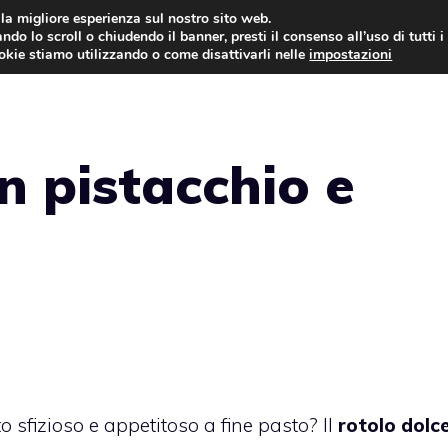
i la migliore esperienza sul nostro sito web.
ndo lo scroll o chiudendo il banner, presti il consenso all’uso di tutti i
ookie stiamo utilizzando o come disattivarli nelle
impostazioni
TORTE AL CIOCCOLATO
TORTE CLASSICHE
n pistacchio e
o sfizioso e appetitoso a fine pasto? Il
rotolo dolc