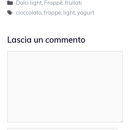
Categorie
Dolci light
,
Frappè, frullati
Tag
cioccolato
,
frappe
,
light
,
yogurt
Lascia un commento
Commento