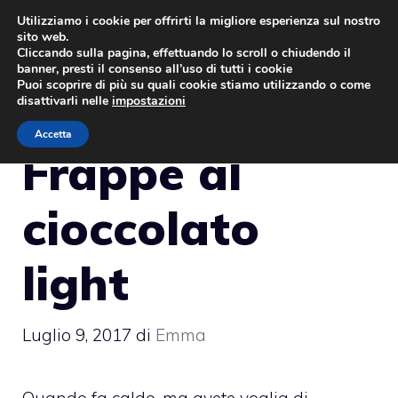
Vai
Utilizziamo i cookie per offrirti la migliore esperienza sul nostro
sito web.
al
MENU
Cliccando sulla pagina, effettuando lo scroll o chiudendo il
contenuto
banner, presti il consenso all’uso di tutti i cookie
Puoi scoprire di più su quali cookie stiamo utilizzando o come
disattivarli nelle
impostazioni
Accetta
Frappé al
cioccolato
light
Luglio 9, 2017
di
Emma
Quando fa caldo, ma avete voglia di