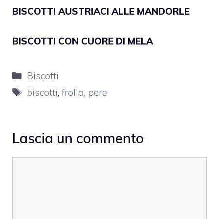
BISCOTTI AUSTRIACI ALLE MANDORLE
BISCOTTI CON CUORE DI MELA
Categorie
Biscotti
Tag
biscotti
,
frolla
,
pere
Lascia un commento
Commento