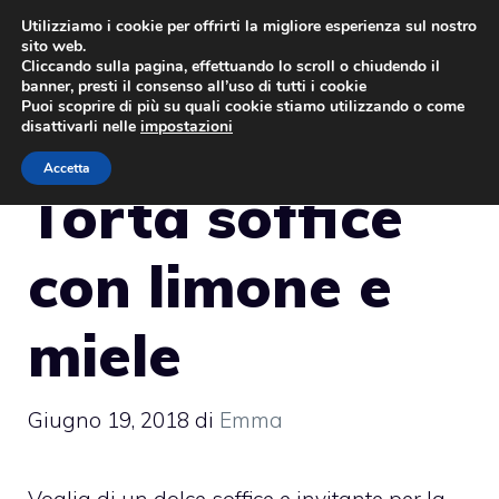
Vai
Utilizziamo i cookie per offrirti la migliore esperienza sul nostro
sito web.
al
MENU
Cliccando sulla pagina, effettuando lo scroll o chiudendo il
contenuto
banner, presti il consenso all’uso di tutti i cookie
Puoi scoprire di più su quali cookie stiamo utilizzando o come
disattivarli nelle
impostazioni
Accetta
Torta soffice
con limone e
miele
Giugno 19, 2018
di
Emma
Voglia di un dolce soffice e invitante per la