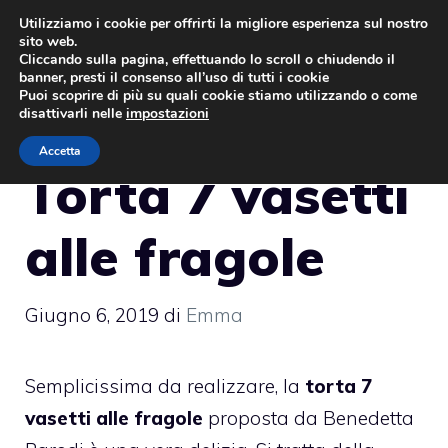
Vai
Utilizziamo i cookie per offrirti la migliore esperienza sul nostro
sito web.
al
MENU
Cliccando sulla pagina, effettuando lo scroll o chiudendo il
contenuto
banner, presti il consenso all’uso di tutti i cookie
Puoi scoprire di più su quali cookie stiamo utilizzando o come
disattivarli nelle
impostazioni
Accetta
Torta 7 vasetti
alle fragole
Giugno 6, 2019
di
Emma
Semplicissima da realizzare, la
torta 7
vasetti alle fragole
proposta da Benedetta