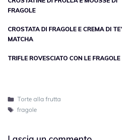
CROSTATINE DI FROLLA E MOUSSE DI
FRAGOLE
CROSTATA DI FRAGOLE E CREMA DI TE’
MATCHA
TRIFLE ROVESCIATO CON LE FRAGOLE
Categorie
Torte alla frutta
Tag
fragole
Lascia un commento