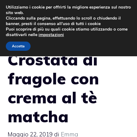
Vai
Utilizziamo i cookie per offrirti la migliore esperienza sul nostro
sito web.
al
MENU
Cliccando sulla pagina, effettuando lo scroll o chiudendo il
contenuto
banner, presti il consenso all’uso di tutti i cookie
Puoi scoprire di più su quali cookie stiamo utilizzando o come
disattivarli nelle
impostazioni
Accetta
Crostata di
fragole con
crema al tè
matcha
Maggio 22, 2019
di
Emma