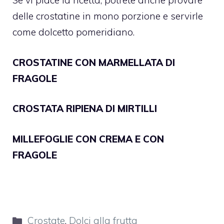
Se vi piace la ricetta, potrete anche provare
delle crostatine in mono porzione e servirle
come dolcetto pomeridiano.
CROSTATINE CON MARMELLATA DI
FRAGOLE
CROSTATA RIPIENA DI MIRTILLI
MILLEFOGLIE CON CREMA E CON
FRAGOLE
Categorie
Crostate
,
Dolci alla frutta