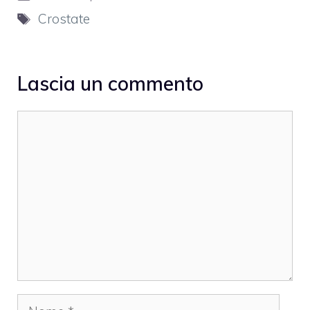
Tag
Crostate
Lascia un commento
Commento
Nome