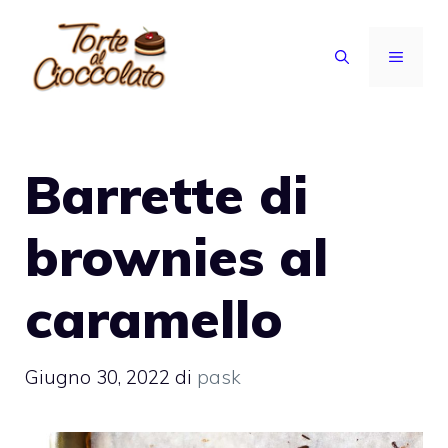
Vai
al
MENU
contenuto
Barrette di
brownies al
caramello
Giugno 30, 2022
di
pask