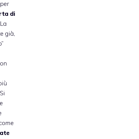
 per
rta di
 La
e già,
o”
non
più
 Si
e
e
 come
rate