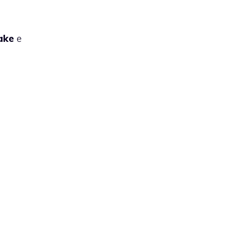
ake
e