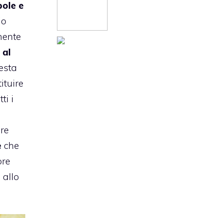
ole e
io
mente
 al
esta
ituire
ti i
re
è
che
ore
 allo