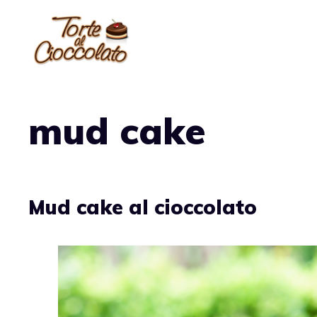
Vai
al
contenuto
mud cake
Mud cake al cioccolato