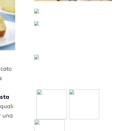
icato
a
sta
i quali
r una