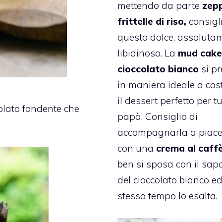
mettendo da parte
zepp
frittelle di riso,
consigl
questo dolce, assoluta
libidinoso. La
mud cake
cioccolato bianco
si pr
in maniera ideale a cost
il dessert perfetto per tut
olato fondente che
papà. Consiglio di
accompagnarla a piace
con una
crema al caff
ben si sposa con il sap
del cioccolato bianco ed
stesso tempo lo esalta.