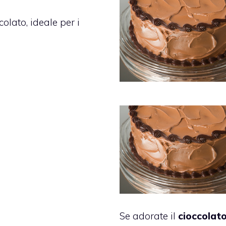
olato, ideale per i
Se adorate il
cioccolat