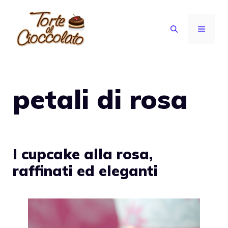
Vai
al
MENU
contenuto
petali di rosa
I cupcake alla rosa,
raffinati ed eleganti