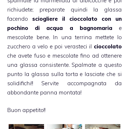
spalmate la
marmellata
di albicocche e poi
richiudete; preparate quindi la
glassa
facendo
sciogliere il
cioccolato
con un
pochino di acqua a bagnomaria
e
mescolate bene. In una terrina mettete lo
zucchero a velo e poi verasteci il
cioccolato
che avete fuso e mescolate fino ad ottenere
una glassa consistente. Spalmate a questo
punto la glassa sulla torta e lasciate che si
solidifichi!! Servite accompagnata da
abbondante panna montata!
Buon appetito!!