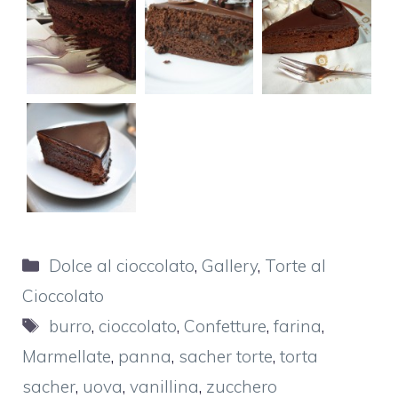
Categorie
Dolce al cioccolato
,
Gallery
,
Torte al
Cioccolato
Tag
burro
,
cioccolato
,
Confetture
,
farina
,
Marmellate
,
panna
,
sacher torte
,
torta
sacher
,
uova
,
vanillina
,
zucchero