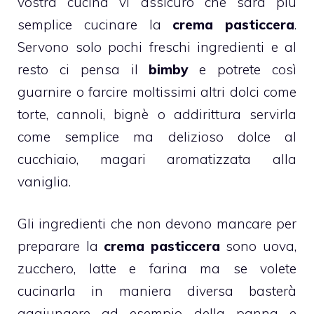
vostra cucina vi assicuro che sarà più
semplice cucinare la
crema
pasticcera
.
Servono solo pochi freschi ingredienti e al
resto ci pensa il
bimby
e potrete così
guarnire o farcire moltissimi altri dolci come
torte
,
cannoli
,
bignè
o addirittura servirla
come semplice ma delizioso dolce al
cucchiaio, magari aromatizzata alla
vaniglia.
Gli ingredienti che non devono mancare per
preparare la
crema pasticcera
sono uova,
zucchero, latte e farina ma se volete
cucinarla in maniera diversa basterà
aggiungere ad esempio della panna e