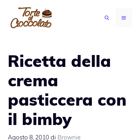
Vai
al
MENU
contenuto
Ricetta della
crema
pasticcera con
il bimby
Agosto 8, 2010
di
Brownie