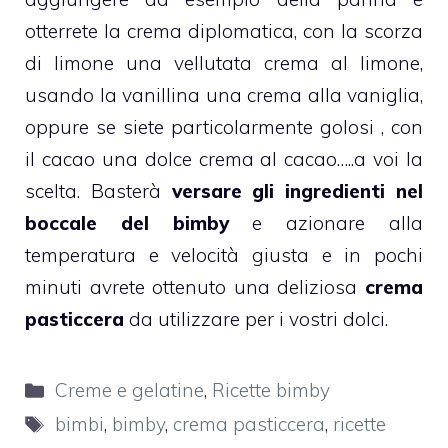
otterrete la crema diplomatica, con la scorza
di limone una vellutata
crema al limone
,
usando la vanillina una
crema alla vaniglia
,
oppure se siete particolarmente golosi , con
il cacao una dolce crema al
cacao
…..a voi la
scelta.
Basterà
versare gli ingredienti nel
boccale del
bimby
e azionare alla
temperatura e velocità giusta e in pochi
minuti avrete ottenuto una deliziosa
crema
pasticcera
da utilizzare per i vostri dolci.
Categorie
Creme e gelatine
,
Ricette bimby
Tag
bimbi
,
bimby
,
crema pasticcera
,
ricette